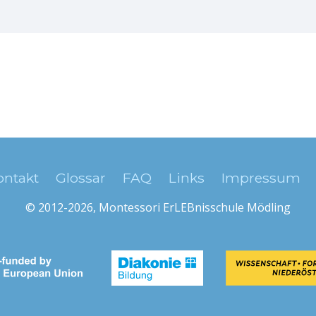
ontakt
Glossar
FAQ
Links
Impressum
© 2012-2026, Montessori ErLEBnisschule Mödling