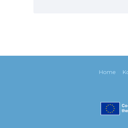
Home
K